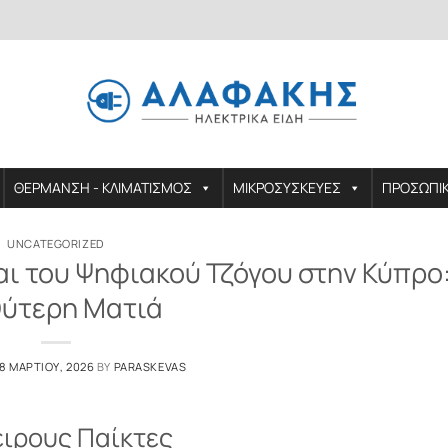
ΘΕΡΜΑΝΣΗ - ΚΛΙΜΑΤΙΣΜΟΣ
ΜΙΚΡΟΣΥΣΚΕΥΕΣ
ΠΡΟΣΩΠΙ
UNCATEGORIZED
αι του Ψηφιακού Τζόγου στην Κύπρο
ύτερη Ματιά
18 ΜΑΡΤΊΟΥ, 2026
BY
PARASKEVAS
ειρους Παίκτες