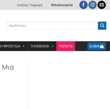
Επικοινωνία
Σύνδεση / Εγγραφή
Αναζήτηση
για:
ΚΗ ΦΡΟΝΤΙΔΑ
ΤΗΛΕΦΩΝΙΑ
ΡΟΛΟΓΙΑ
0,00
€
: Μια