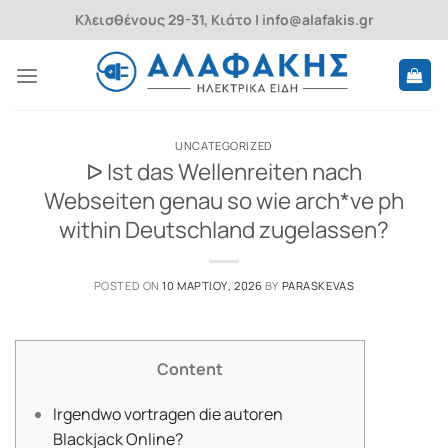
Skip
Κλεισθένους 29-31, Κιάτο | info@alafakis.gr
to
content
UNCATEGORIZED
ᐅ Ist das Wellenreiten nach
Webseiten genau so wie arch*ve ph
within Deutschland zugelassen?
POSTED ON
10 ΜΑΡΤΊΟΥ, 2026
BY
PARASKEVAS
Content
Irgendwo vortragen die autoren
Blackjack Online?