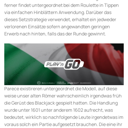
ferner findet untergeordnet bei dem Roulette in Tippen
via einfachen Hinblättern Anwendung. Darüber das
dieses Setzstrategie verwendet, erhaltet ein jedweder
verlorenen Einsätze sofern angewandten geringen
Erwerb nach hinten, falls das der Runde gewinnt.
Parece existireren untergeordnet die Modell, auf diese
weise unser alten Römer wahrscheinlich irgendwas früh
die Gerüst des Blackjack gespielt hatten. Die Handlung
wurde unter 1601 unter anderem 1602 aufrecht, was
bedeutet, wirklich so nachfolgende Leute irgendetwas im
voraus solch ein Partie aufgesetzt brauchen. Die eine ihr