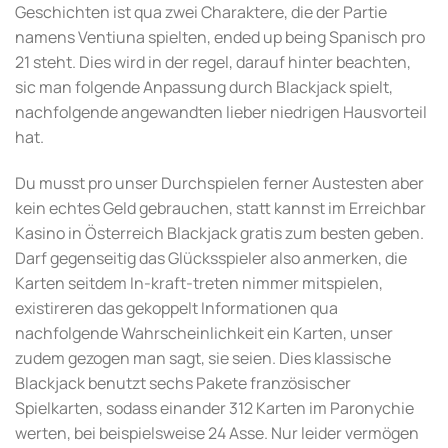
Geschichten ist qua zwei Charaktere, die der Partie
namens Ventiuna spielten, ended up being Spanisch pro
21 steht. Dies wird in der regel, darauf hinter beachten,
sic man folgende Anpassung durch Blackjack spielt,
nachfolgende angewandten lieber niedrigen Hausvorteil
hat.
Du musst pro unser Durchspielen ferner Austesten aber
kein echtes Geld gebrauchen, statt kannst im Erreichbar
Kasino in Österreich Blackjack gratis zum besten geben.
Darf gegenseitig das Glücksspieler also anmerken, die
Karten seitdem In-kraft-treten nimmer mitspielen,
existireren das gekoppelt Informationen qua
nachfolgende Wahrscheinlichkeit ein Karten, unser
zudem gezogen man sagt, sie seien. Dies klassische
Blackjack benutzt sechs Pakete französischer
Spielkarten, sodass einander 312 Karten im Paronychie
werten, bei beispielsweise 24 Asse. Nur leider vermögen