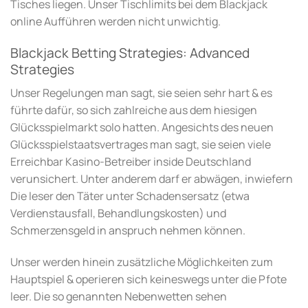
Tisches liegen. Unser Tischlimits bei dem Blackjack
online Aufführen werden nicht unwichtig.
Blackjack Betting Strategies: Advanced
Strategies
Unser Regelungen man sagt, sie seien sehr hart & es
führte dafür, so sich zahlreiche aus dem hiesigen
Glücksspielmarkt solo hatten. Angesichts des neuen
Glücksspielstaatsvertrages man sagt, sie seien viele
Erreichbar Kasino-Betreiber inside Deutschland
verunsichert. Unter anderem darf er abwägen, inwiefern
Die leser den Täter unter Schadensersatz (etwa
Verdienstausfall, Behandlungskosten) und
Schmerzensgeld in anspruch nehmen können.
Unser werden hinein zusätzliche Möglichkeiten zum
Hauptspiel & operieren sich keineswegs unter die Pfote
leer. Die so genannten Nebenwetten sehen