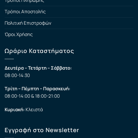
Τρόποι Πληρωμής
Τρόποι Αποστολής
Πολιτική Επιστροφών
Όροι Χρήσης
Ωράριο Καταστήματος
Δευτέρα – Τετάρτη – Σάββατο:
08:00-14:30
Τρίτη – Πέμπτη – Παρασκευή:
08:00-14:00 & 18:00-21:00
Κυριακή:
Κλειστά
Εγγραφή στο Newsletter