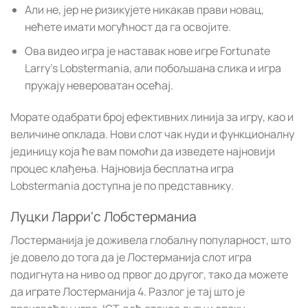
Али не, јер не ризикујете никакав прави новац,
нећете имати могућност да га освојите.
Ова видео игра је наставак нове игре Fortunate
Larry's Lobstermania, али побољшана слика и игра
пружају невероватан осећај.
Морате одабрати број ефективних линија за игру, као и
величине опклада. Нови слот чак нуди и функционалну
јединицу која ће вам помоћи да изведете најновији
процес клађења. Најновија бесплатна игра
Lobstermania доступна је по представнику.
Луцки Ларри'с Лобстерманиа
Лостерманија је доживела глобалну популарност, што
је довело до тога да је Лостерманија слот игра
подигнута на ниво од првог до другог, тако да можете
да играте Лостерманија 4. Разлог је тај што је