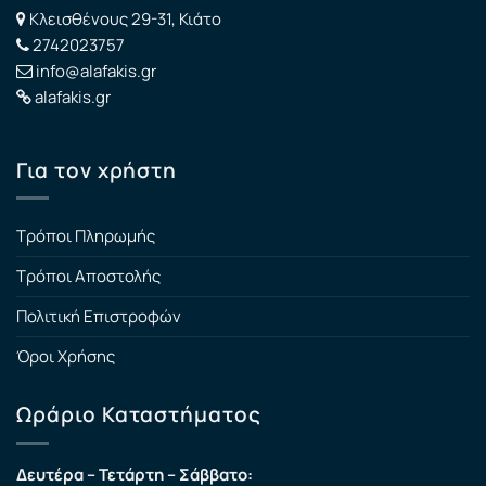
Κλεισθένους 29-31, Κιάτο
2742023757
info@alafakis.gr
alafakis.gr
Για τον χρήστη
Τρόποι Πληρωμής
Τρόποι Αποστολής
Πολιτική Επιστροφών
Όροι Χρήσης
Ωράριο Καταστήματος
Δευτέρα – Τετάρτη – Σάββατο: