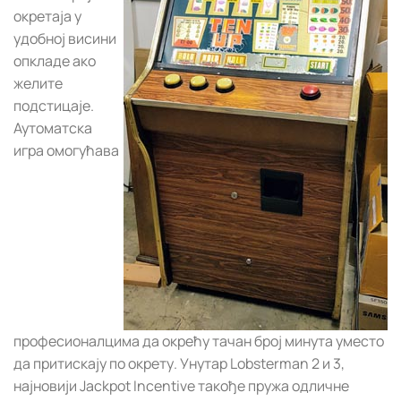
окретаја у
удобној висини
опкладе ако
желите
подстицаје.
Аутоматска
игра омогућава
професионалцима да окрећу тачан број минута уместо
да притискају по окрету. Унутар Lobsterman 2 и 3,
најновији Jackpot Incentive такође пружа одличне