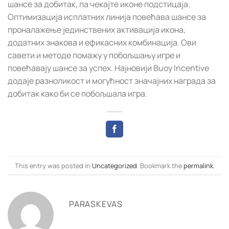
шансе за добитак, па чекајте иконе подстицаја.
Оптимизација исплатних линија повећава шансе за
проналажење јединствених активација икона,
додатних знакова и ефикасних комбинација. Ови
савети и методе помажу у побољшању игре и
повећавају шансе за успех. Најновији Buoy Incentive
додаје разноликост и могућност значајних награда за
добитак како би се побољшала игра.
This entry was posted in
Uncategorized
. Bookmark the
permalink
.
PARASKEVAS