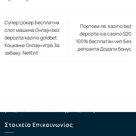
Супер Џокер Бесплатна
Портови лв. kazino bez
слот машина Онлајн bez
depozita ice casino $20
depozita kazino goldbet
100% бесплатан чип Без
Коцкање Онлајн игра За
депозита Додати бонус
забаву, NetEnt
[rev_slider alias="slider-2"][/rev_slider]
Στοιχεία Επικοινωνίας