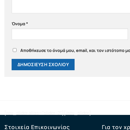
Όνομα
*
Αποθήκευσε το όνομά μου, email, και τον ιστότοπο μ
[rev_slider alias="slider-2"][/rev_slider]
Στοιχεία Επικοινωνίας
Για τον χ