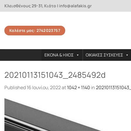
Skip
Κλεισθένους 29-31, Κιάτο | info@alafakis.gr
to
content
Καλέστε μας: 2742023757
ΕΙΚΟΝΑ & ΗΧΟΣ
ΟΙΚΙΑΚΕΣ ΣΥΣΚΕΥΕΣ
20210113151043_2485492d
Published
16 Ιουνίου, 2022
at
1042 × 1140
in
2021011315104