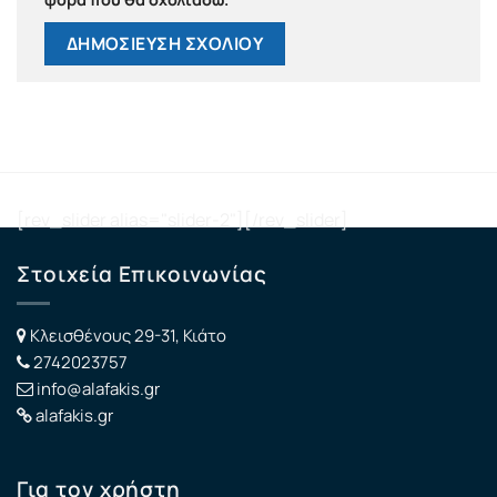
[rev_slider alias="slider-2"][/rev_slider]
Στοιχεία Επικοινωνίας
Κλεισθένους 29-31, Κιάτο
2742023757
info@alafakis.gr
alafakis.gr
Για τον χρήστη