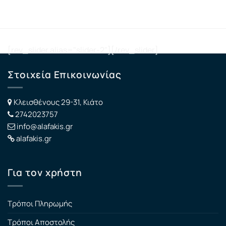
[rev_slider alias="slider-2"][/rev_slider]
Στοιχεία Επικοινωνίας
Κλεισθένους 29-31, Κιάτο
2742023757
info@alafakis.gr
alafakis.gr
Για τον χρήστη
Τρόποι Πληρωμής
Τρόποι Αποστολής