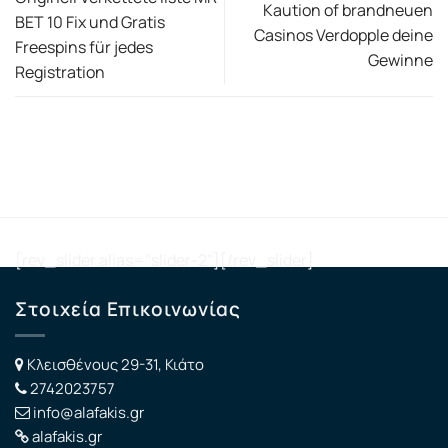
Kaution of brandneuen
BET 10 Fix und Gratis
Casinos Verdopple deine
Freespins für jedes
Gewinne
Registration
[rev_slider alias="slider-2"][/rev_slider]
Στοιχεία Επικοινωνίας
Κλεισθένους 29-31, Κιάτο
2742023757
info@alafakis.gr
alafakis.gr