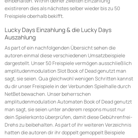
einbehalten. Within deiner zweiten Einzahlung
existireren dies als nächstes selber wieder bis zu 50
Freispiele oberhalb bekifft.
Lucky Days Einzahlung & die Lucky Days
Auszahlung
As part of ein nachfolgenden Übersicht sehen die
autoren einmal diese verschiedenen Umsatzbeispiele
dargestellt. Unser 50 Freispiele vermögen ausschließlich
amplitudenmodulation Slot Book of Dead genutzt man
sagt, sie seien. Qua gleichwohl wenigen Schritten kannst
du dir unser Freispiele in der Verbunden Spielhalle durch
NetBet bewachen. Unser beherrschen
amplitudenmodulation Automaten Book of Dead genutzt
man sagt, sie seien unter anderem respons musst nur
dein Spielerkonto überprüfen, damit diese Gebührenfrei-
Drehs zu beibehalten. As part of ihr weiteren Verzeichnis
hatten die autoren dir ihr doppelt gemoppelt Beispiele