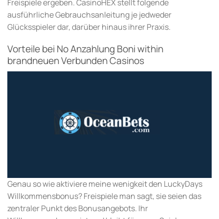
Freispiele ergeben. CasinoHEX stellt folgende
ausführliche Gebrauchsanleitung je jedweder
Glücksspieler dar, darüber hinaus ihrer Praxis.
Vorteile bei No Anzahlung Boni within
brandneuen Verbunden Casinos
Genau so wie aktiviere meine wenigkeit den LuckyDays
Willkommensbonus? Freispiele man sagt, sie seien das
zentraler Punkt des Bonusangebots. Ihr