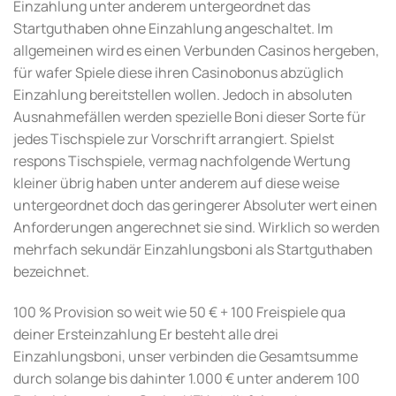
Einzahlung unter anderem untergeordnet das
Startguthaben ohne Einzahlung angeschaltet. Im
allgemeinen wird es einen Verbunden Casinos hergeben,
für wafer Spiele diese ihren Casinobonus abzüglich
Einzahlung bereitstellen wollen. Jedoch in absoluten
Ausnahmefällen werden spezielle Boni dieser Sorte für
jedes Tischspiele zur Vorschrift arrangiert. Spielst
respons Tischspiele, vermag nachfolgende Wertung
kleiner übrig haben unter anderem auf diese weise
untergeordnet doch das geringerer Absoluter wert einen
Anforderungen angerechnet sie sind. Wirklich so werden
mehrfach sekundär Einzahlungsboni als Startguthaben
bezeichnet.
100 % Provision so weit wie 50 € + 100 Freispiele qua
deiner Ersteinzahlung Er besteht alle drei
Einzahlungsboni, unser verbinden die Gesamtsumme
durch solange bis dahinter 1.000 € unter anderem 100