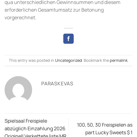
qua unterschiedlichen Gewinnsummen und diesem
erforderlichen Gesamtumsatz zur Betonung
vorgerechnet.
This entry was posted in
Uncategorized
. Bookmark the
permalink
.
PARASKEVAS
Spielsaal Freispiele
100, 50, 30 Freispielen as
abzüglich Einzahlung 2026️
part Lucky Sweets $ 1
Originell Verkettete liste MR