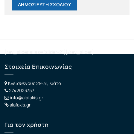
[rev_slider alias="slider-2"][/rev_slider]
Στοιχεία Επικοινωνίας
Κλεισθένους 29-31, Κιάτο
2742023757
info@alafakis.gr
alafakis.gr
Για τον χρήστη