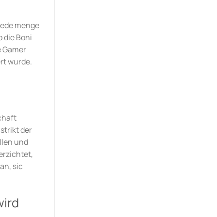
 jede menge
o die Boni
e Gamer
ert wurde.
chaft
trikt der
llen und
erzichtet,
an, sic
wird