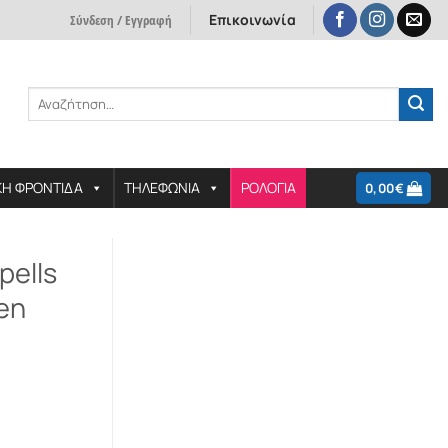
Επικοινωνία
Σύνδεση / Εγγραφή
Αναζήτηση
για:
ΚΗ ΦΡΟΝΤΙΔΑ
ΤΗΛΕΦΩΝΙΑ
ΡΟΛΟΓΙΑ
0,00
€
pells
en