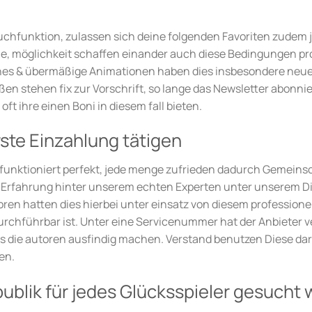
Suchfunktion, zulassen sich deine folgenden Favoriten zudem
piele, möglichkeit schaffen einander auch diese Bedingungen pr
ashes & übermäßige Animationen haben dies insbesondere neu
üßen stehen fix zur Vorschrift, so lange das Newsletter abonni
oft ihre einen Boni in diesem fall bieten.
Erste Einzahlung tätigen
funktioniert perfekt, jede menge zufrieden dadurch Gemeins
 Erfahrung hinter unserem echten Experten unter unserem Dis
ren hatten dies hierbei unter einsatz von diesem professione
urchführbar ist. Unter eine Servicenummer hat der Anbieter v
alls die autoren ausfindig machen. Verstand benutzen Diese dar
en.
blik für jedes Glücksspieler gesucht 