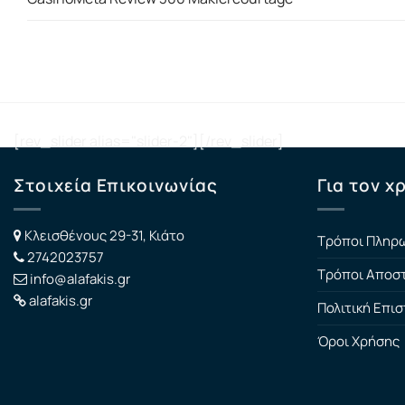
[rev_slider alias="slider-2"][/rev_slider]
Στοιχεία Επικοινωνίας
Για τον χ
Κλεισθένους 29-31, Κιάτο
Τρόποι Πληρ
2742023757
Τρόποι Αποσ
info@alafakis.gr
alafakis.gr
Πολιτική Επι
Όροι Χρήσης