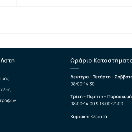
ρήστη
Ωράριο Καταστήματ
Δευτέρα – Τετάρτη – Σάββατ
ωμής
08:00-14:30
τολής
Τρίτη – Πέμπτη – Παρασκευή
στροφών
08:00-14:00 & 18:00-21:00
Κυριακή:
Κλειστά