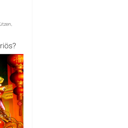
ützen,
riös?