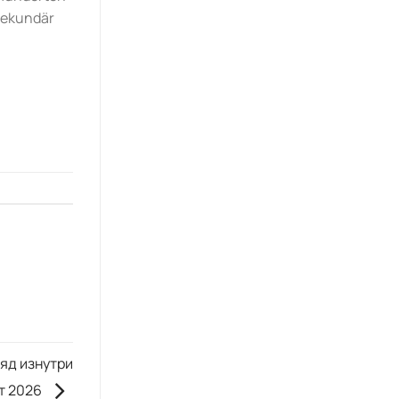
 sekundär
ляд изнутри
т 2026