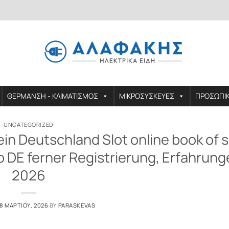
ΘΕΡΜΑΝΣΗ - ΚΛΙΜΑΤΙΣΜΟΣ
ΜΙΚΡΟΣΥΣΚΕΥΕΣ
ΠΡΟΣΩΠΙ
UNCATEGORIZED
n Deutschland Slot online book of s
DE ferner Registrierung, Erfahrung
2026
18 ΜΑΡΤΊΟΥ, 2026
BY
PARASKEVAS