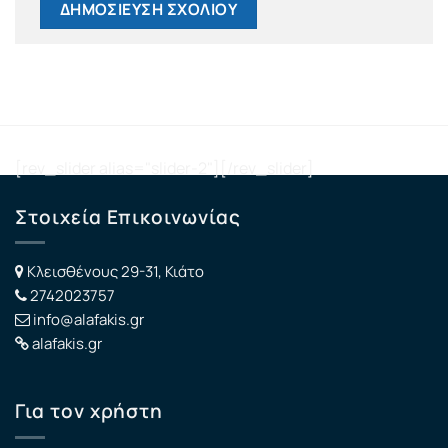
[rev_slider alias="slider-2"][/rev_slider]
Στοιχεία Επικοινωνίας
Κλεισθένους 29-31, Κιάτο
2742023757
info@alafakis.gr
alafakis.gr
Για τον χρήστη