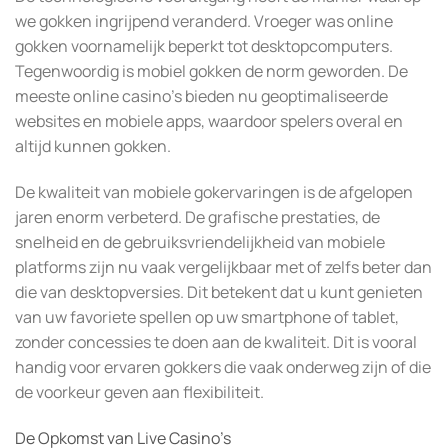
we gokken ingrijpend veranderd. Vroeger was online
gokken voornamelijk beperkt tot desktopcomputers.
Tegenwoordig is mobiel gokken de norm geworden. De
meeste online casino’s bieden nu geoptimaliseerde
websites en mobiele apps, waardoor spelers overal en
altijd kunnen gokken.
De kwaliteit van mobiele gokervaringen is de afgelopen
jaren enorm verbeterd. De grafische prestaties, de
snelheid en de gebruiksvriendelijkheid van mobiele
platforms zijn nu vaak vergelijkbaar met of zelfs beter dan
die van desktopversies. Dit betekent dat u kunt genieten
van uw favoriete spellen op uw smartphone of tablet,
zonder concessies te doen aan de kwaliteit. Dit is vooral
handig voor ervaren gokkers die vaak onderweg zijn of die
de voorkeur geven aan flexibiliteit.
De Opkomst van Live Casino’s