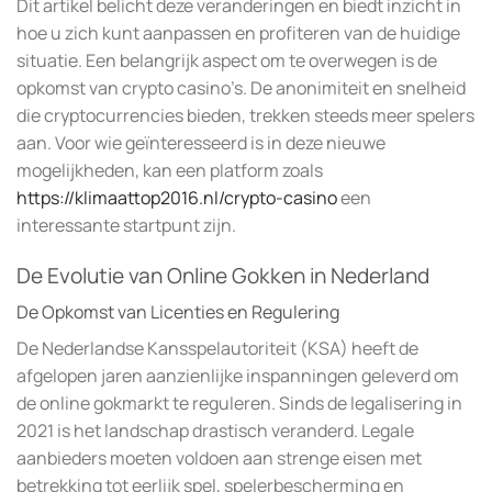
Dit artikel belicht deze veranderingen en biedt inzicht in
hoe u zich kunt aanpassen en profiteren van de huidige
situatie. Een belangrijk aspect om te overwegen is de
opkomst van crypto casino’s. De anonimiteit en snelheid
die cryptocurrencies bieden, trekken steeds meer spelers
aan. Voor wie geïnteresseerd is in deze nieuwe
mogelijkheden, kan een platform zoals
https://klimaattop2016.nl/crypto-casino
een
interessante startpunt zijn.
De Evolutie van Online Gokken in Nederland
De Opkomst van Licenties en Regulering
De Nederlandse Kansspelautoriteit (KSA) heeft de
afgelopen jaren aanzienlijke inspanningen geleverd om
de online gokmarkt te reguleren. Sinds de legalisering in
2021 is het landschap drastisch veranderd. Legale
aanbieders moeten voldoen aan strenge eisen met
betrekking tot eerlijk spel, spelerbescherming en