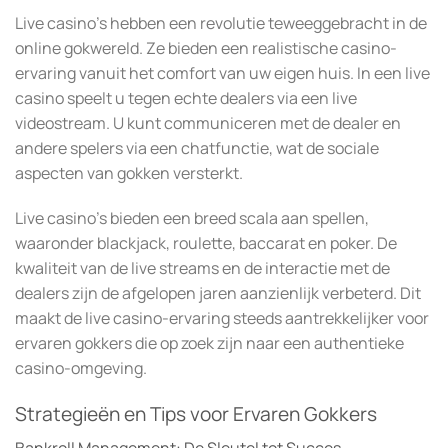
Live casino’s hebben een revolutie teweeggebracht in de
online gokwereld. Ze bieden een realistische casino-
ervaring vanuit het comfort van uw eigen huis. In een live
casino speelt u tegen echte dealers via een live
videostream. U kunt communiceren met de dealer en
andere spelers via een chatfunctie, wat de sociale
aspecten van gokken versterkt.
Live casino’s bieden een breed scala aan spellen,
waaronder blackjack, roulette, baccarat en poker. De
kwaliteit van de live streams en de interactie met de
dealers zijn de afgelopen jaren aanzienlijk verbeterd. Dit
maakt de live casino-ervaring steeds aantrekkelijker voor
ervaren gokkers die op zoek zijn naar een authentieke
casino-omgeving.
Strategieën en Tips voor Ervaren Gokkers
Bankroll Management: De Sleutel tot Succes