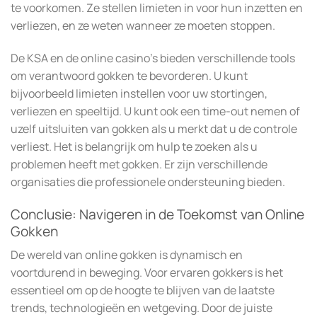
te voorkomen. Ze stellen limieten in voor hun inzetten en
verliezen, en ze weten wanneer ze moeten stoppen.
De KSA en de online casino’s bieden verschillende tools
om verantwoord gokken te bevorderen. U kunt
bijvoorbeeld limieten instellen voor uw stortingen,
verliezen en speeltijd. U kunt ook een time-out nemen of
uzelf uitsluiten van gokken als u merkt dat u de controle
verliest. Het is belangrijk om hulp te zoeken als u
problemen heeft met gokken. Er zijn verschillende
organisaties die professionele ondersteuning bieden.
Conclusie: Navigeren in de Toekomst van Online
Gokken
De wereld van online gokken is dynamisch en
voortdurend in beweging. Voor ervaren gokkers is het
essentieel om op de hoogte te blijven van de laatste
trends, technologieën en wetgeving. Door de juiste