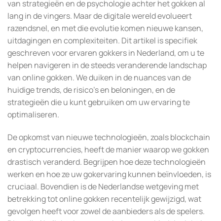
van strategieën en de psychologie achter het gokken al
lang in de vingers. Maar de digitale wereld evolueert
razendsnel, en met die evolutie komen nieuwe kansen,
uitdagingen en complexiteiten. Dit artikel is specifiek
geschreven voor ervaren gokkers in Nederland, om u te
helpen navigeren in de steeds veranderende landschap
van online gokken. We duiken in de nuances van de
huidige trends, de risico’s en beloningen, en de
strategieën die u kunt gebruiken om uw ervaring te
optimaliseren.
De opkomst van nieuwe technologieën, zoals blockchain
en cryptocurrencies, heeft de manier waarop we gokken
drastisch veranderd. Begrijpen hoe deze technologieën
werken en hoe ze uw gokervaring kunnen beïnvloeden, is
cruciaal. Bovendien is de Nederlandse wetgeving met
betrekking tot online gokken recentelijk gewijzigd, wat
gevolgen heeft voor zowel de aanbieders als de spelers.