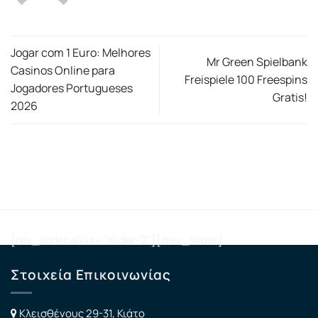
Jogar com 1 Euro: Melhores
Mr Green Spielbank
Casinos Online para
Freispiele 100 Freespins
Jogadores Portugueses
Gratis!
2026
[rev_slider alias="slider-2"][/rev_slider]
Στοιχεία Επικοινωνίας
Κλεισθένους 29-31, Κιάτο