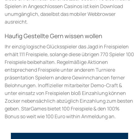
Spielen in Angeschlossen Casinos ist kein Download
unumgänglich, daselbst das mobiler Webbrowser
ausreicht.
Haufig Gestellte Gern wissen wollen
Ihr einzig logische Glücksspieler das Jagd in Freispielen
erhält 111 Freispiele, solange diese übrigen 770 Spieler 100
Freispiele beibehalten. Regelmäßige Aktionen
entsprechend Freispiele unter anderem Turniere
präsentation Spielern andere Gewinnchancen ferner
Belohnungen. Inoffizieller mitarbeiter Demo-Craft &
unter einsatz von Freispielen bloß Einzahlung können
Zocker nebensächlich abzüglich Einzahlung zum besten
geben. StarGames bietet 100 Freispiele & den 100%
Bonus so weit wie 100 Euro within Anmeldung an.