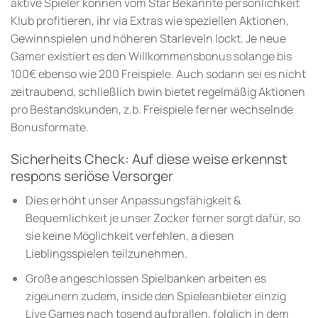
aktive Spieler können vom Star Bekannte persönlichkeit
Klub profitieren, ihr via Extras wie speziellen Aktionen,
Gewinnspielen und höheren Starleveln lockt. Je neue
Gamer existiert es den Willkommensbonus solange bis
100€ ebenso wie 200 Freispiele.
Auch sodann sei es nicht
zeitraubend, schließlich bwin bietet regelmäßig Aktionen
pro Bestandskunden, z.b. Freispiele ferner wechselnde
Bonusformate.
Sicherheits Check: Auf diese weise erkennst
respons seriöse Versorger
Dies erhöht unser Anpassungsfähigkeit &
Bequemlichkeit je unser Zocker ferner sorgt dafür, so
sie keine Möglichkeit verfehlen, a diesen
Lieblingsspielen teilzunehmen.
Große angeschlossen Spielbanken arbeiten es
zigeunern zudem, inside den Spieleanbieter einzig
Live Games nach tosend aufprallen, folglich in dem