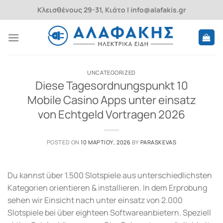
Skip
Κλεισθένους 29-31, Κιάτο | info@alafakis.gr
to
content
UNCATEGORIZED
Diese Tagesordnungspunkt 10
Mobile Casino Apps unter einsatz
von Echtgeld Vortragen 2026
POSTED ON
10 ΜΑΡΤΊΟΥ, 2026
BY
PARASKEVAS
Du kannst über 1.500 Slotspiele aus unterschiedlichsten
Kategorien orientieren & installieren. In dem Erprobung
sehen wir Einsicht nach unter einsatz von 2.000
Slotspiele bei über eighteen Softwareanbietern. Speziell