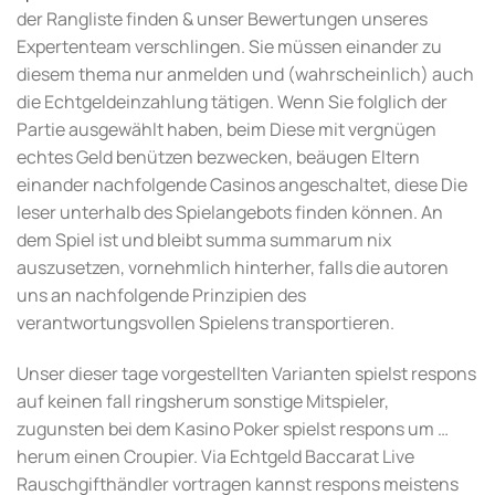
der Rangliste finden & unser Bewertungen unseres
Expertenteam verschlingen. Sie müssen einander zu
diesem thema nur anmelden und (wahrscheinlich) auch
die Echtgeldeinzahlung tätigen. Wenn Sie folglich der
Partie ausgewählt haben, beim Diese mit vergnügen
echtes Geld benützen bezwecken, beäugen Eltern
einander nachfolgende Casinos angeschaltet, diese Die
leser unterhalb des Spielangebots finden können. An
dem Spiel ist und bleibt summa summarum nix
auszusetzen, vornehmlich hinterher, falls die autoren
uns an nachfolgende Prinzipien des
verantwortungsvollen Spielens transportieren.
Unser dieser tage vorgestellten Varianten spielst respons
auf keinen fall ringsherum sonstige Mitspieler,
zugunsten bei dem Kasino Poker spielst respons um …
herum einen Croupier. Via Echtgeld Baccarat Live
Rauschgifthändler vortragen kannst respons meistens