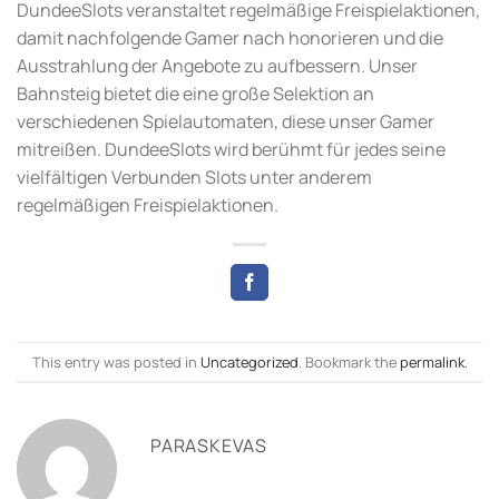
DundeeSlots veranstaltet regelmäßige Freispielaktionen,
damit nachfolgende Gamer nach honorieren und die
Ausstrahlung der Angebote zu aufbessern. Unser
Bahnsteig bietet die eine große Selektion an
verschiedenen Spielautomaten, diese unser Gamer
mitreißen. DundeeSlots wird berühmt für jedes seine
vielfältigen Verbunden Slots unter anderem
regelmäßigen Freispielaktionen.
This entry was posted in
Uncategorized
. Bookmark the
permalink
.
PARASKEVAS