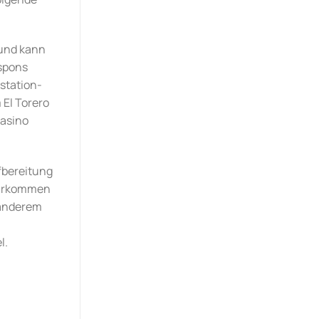
 und kann
espons
station-
 El Torero
Casino
fbereitung
klarkommen
 anderem
l.