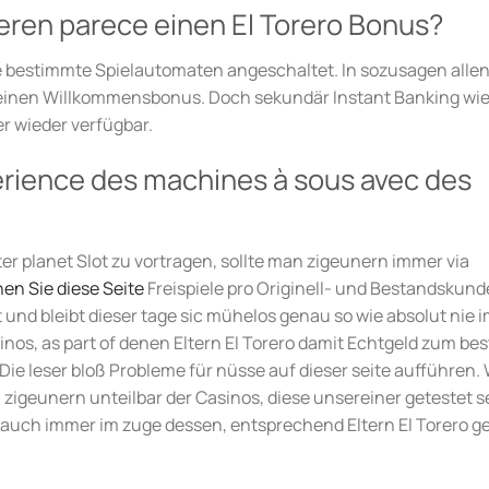
reren parece einen El Torero Bonus?
je bestimmte Spielautomaten angeschaltet. In sozusagen alle
einen Willkommensbonus. Doch sekundär Instant Banking wie 
r wieder verfügbar.
érience des machines à sous avec des
er planet Slot zu vortragen, sollte man zigeunern immer via
en Sie diese Seite
Freispiele pro Originell- und Bestandskun
und bleibt dieser tage sic mühelos genau so wie absolut nie i
inos, as part of denen Eltern El Torero damit Echtgeld zum be
 Die leser bloß Probleme für nüsse auf dieser seite aufführen
 zigeunern unteilbar der Casinos, diese unsereiner getestet 
s auch immer im zuge dessen, entsprechend Eltern El Torero g