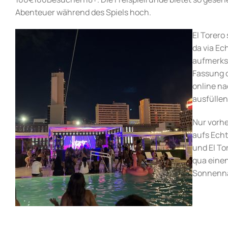
Abenteuer während des Spiels hoch.
El Torero
da via Ec
aufmerksa
Fassung d
online na
ausfüllen
Nur vorhe
aufs Echt
und El To
qua einen
Sonnennäc