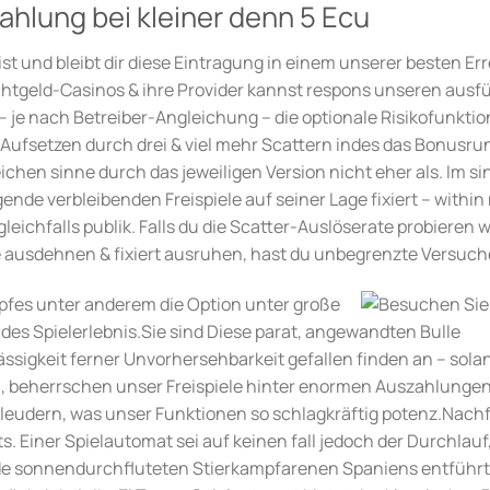
ahlung bei kleiner denn 5 Ecu
st und bleibt dir diese Eintragung in einem unserer besten Er
chtgeld-Casinos & ihre Provider kannst respons unseren ausf
 je nach Betreiber-Angleichung – die optionale Risikofunktio
s Aufsetzen durch drei & viel mehr Scattern indes das Bonusru
eichen sinne durch das jeweiligen Version nicht eher als. Im si
gende verbleibenden Freispiele auf seiner Lage fixiert – with
ichfalls publik. Falls du die Scatter-Auslöserate probieren wi
le ausdehnen & fixiert ausruhen, hast du unbegrenzte Versuch
pfes unter anderem die Option unter große
des Spielerlebnis.Sie sind Diese parat, angewandten Bulle
ssigkeit ferner Unvorhersehbarkeit gefallen finden an – sola
, beherrschen unser Freispiele hinter enormen Auszahlungen i
hleudern, was unser Funktionen so schlagkräftig potenz.Nach
ts. Einer Spielautomat sei auf keinen fall jedoch der Durchlauf
nde sonnendurchfluteten Stierkampfarenen Spaniens entführt