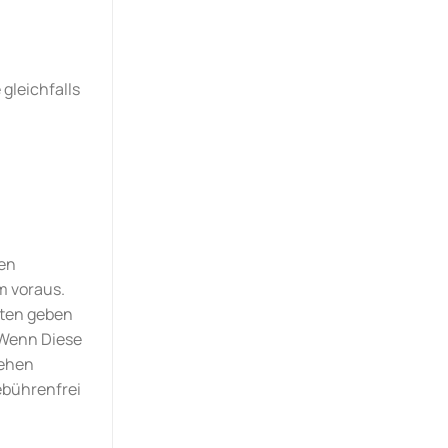
n
gleichfalls
den
m voraus.
sten geben
. Wenn Diese
sehen
ebührenfrei