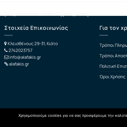
[rev_slider alias="slider-2"][/rev_slider]
Στοιχεία Επικοινωνίας
Για τον χ
Κλεισθένους 29-31, Κιάτο
Τρόποι Πληρ
2742023757
Τρόποι Αποσ
info@alafakis.gr
alafakis.gr
Πολιτική Επι
Όροι Χρήσης
Χρησιμοποιούμε cookies για να σας προσφέρουμε την καλύτερ
Copyright 2026 ©
alafakis.gr
| Κατασκευή E-Shop
Digital Act