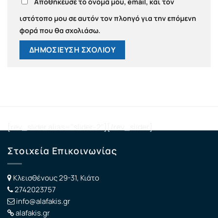
Αποθήκευσε το όνομά μου, email, και τον
ιστότοπο μου σε αυτόν τον πλοηγό για την επόμενη
φορά που θα σχολιάσω.
[rev_slider alias="slider-2"][/rev_slider]
Στοιχεία Επικοινωνίας
Κλεισθένους 29-31, Κιάτο
2742023757
info@alafakis.gr
alafakis.gr