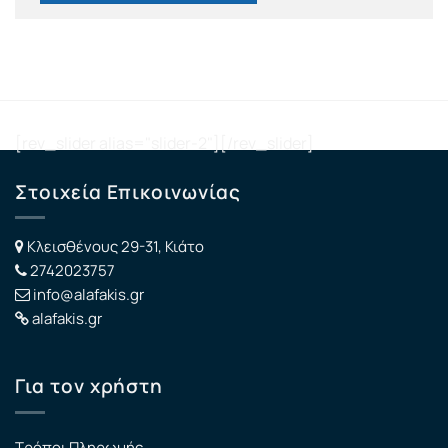
[rev_slider alias="slider-2"][/rev_slider]
Στοιχεία Επικοινωνίας
Κλεισθένους 29-31, Κιάτο
2742023757
info@alafakis.gr
alafakis.gr
Για τον χρήστη
Τρόποι Πληρωμής