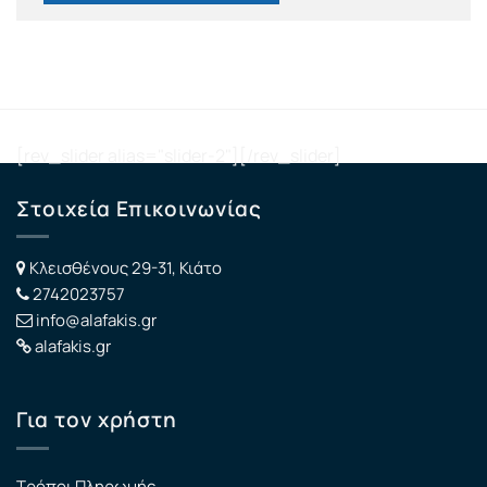
[rev_slider alias="slider-2"][/rev_slider]
Στοιχεία Επικοινωνίας
Κλεισθένους 29-31, Κιάτο
2742023757
info@alafakis.gr
alafakis.gr
Για τον χρήστη
Τρόποι Πληρωμής