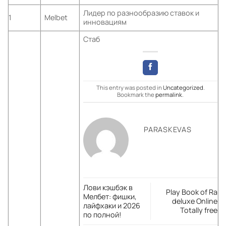
Лидер по разнообразию ставок и
1
Melbet
инновациям
Стаб
This entry was posted in
Uncategorized
.
Bookmark the
permalink
.
PARASKEVAS
Лови кэшбэк в
Play Book of Ra
Мелбет: фишки,
deluxe Online
лайфхаки и 2026
Totally free
по полной!