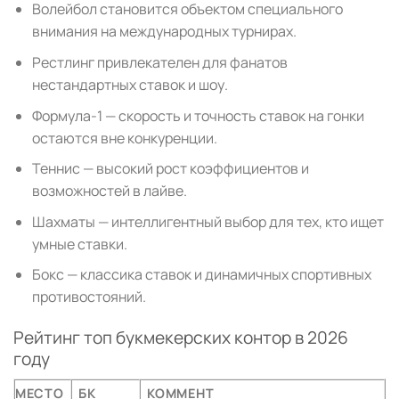
Волейбол становится объектом специального
внимания на международных турнирах.
Рестлинг привлекателен для фанатов
нестандартных ставок и шоу.
Формула-1 — скорость и точность ставок на гонки
остаются вне конкуренции.
Теннис — высокий рост коэффициентов и
возможностей в лайве.
Шахматы — интеллигентный выбор для тех, кто ищет
умные ставки.
Бокс — классика ставок и динамичных спортивных
противостояний.
Рейтинг топ букмекерских контор в 2026
году
МЕСТО
БК
КОММЕНТ