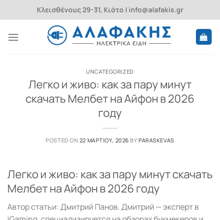
Skip
Κλεισθένους 29-31, Κιάτο | info@alafakis.gr
to
content
UNCATEGORIZED
Легко и живо: как за пару минут
скачать Мелбет на Айфон в 2026
году
POSTED ON
22 ΜΑΡΤΊΟΥ, 2026
BY
PARASKEVAS
Легко и живо: как за пару минут скачать
Мелбет на Айфон в 2026 году
Автор статьи:
Дмитрий Панов
. Дмитрий — эксперт в
iGaming, специализируется на обзорах букмекеров и