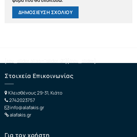
φορά που θα σχολιάσω.
[rev_slider alias="slider-2"][/rev_slider]
Στοιχεία Επικοινωνίας
Κλεισθένους 29-31, Κιάτο
2742023757
info@alafakis.gr
alafakis.gr
Για τον χρήστη