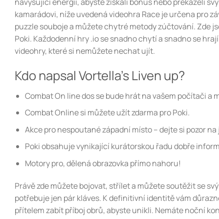
navyšující energii, abyste získali bonus nebo překáželi s
kamarádovi, níže uvedená videohra Race je určena pro záv
puzzle souboje a můžete chytré metody zúčtování. Zde jsou
Poki. Každodenní hry .io se snadno chytí a snadno se hraj
videohry, které si nemůžete nechat ujít.
Kdo napsal Vortella’s Liven up?
Combat On line dos se bude hrát na vašem počítači a mů
Combat Online si můžete užít zdarma pro Poki.
Akce pro nespoutané západní místo – dejte si pozor na je
Poki obsahuje vynikající kurátorskou řadu dobře inform
Motory pro, dělená obrazovka přímo nahoru!
Právě zde můžete bojovat, střílet a můžete soutěžit se svý
potřebuje jen pár kláves. K definitivní identitě vám důra
přítelem zabít příboj obrů, abyste unikli. Nemáte noční kon