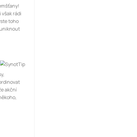
zemšťany!
 však rádi
yste toho
 uniknout
y,
ordinovat
že akční
 někoho,