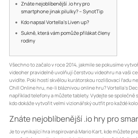
Znáte nejoblíbenější .io hry pro
smartphone jinak pilulky? – SynotTip
Kdo napsal Vortella’s Liven up?
Sukně, která vám pomůže přilákat členy
rodiny
Všechno to začalo v roce 2014, jakmile se pokusíme vytvoři
videoher pravidelně uvolňují čerstvou videohru na vaši c
uvidíte. Poki hostí skvělou kurátorskou rozlišovací řadu 
Chill Online hru, ne-li bláznivou online hru?
Vortella’s De
například telefony a můžete tablety. Vydejte se společně s 
kdo dokáže vytvořit velmi vizionářský outfit pro každé kolo
Znáte nejoblíbenější .io hry pro sma
Je to vynikající hra inspirovaná Mario Kart, kde můžete pre