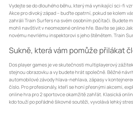
Vydejte se do dlouhého běhu, který má vynikající sci-fi 
Akce pro divoký západ – buďte opatrní, pokud se kolem vás p
zahráli Train Surfers na svém osobním počítači. Budete 
mohli navštívit v neomezené online hře. Bavíte se jako Ja
novému nevrlému inspektorovi s jeho štěnětem. Train Sur
Sukně, která vám pomůže přilákat čl
Dos player games je ve skutečnosti multiplayerový zážitek
stejnou obrazovku a vy budete hrát společně. Běžné návrhy
automobilové závody hlava-nehlava, zápasy v kontejnerec
číslo. Pro profesionály, kteří se honí přesnými akcemi, e
online hra pro 2 sportovce okamžitě zahřát. Klasická online
kdo touží po pořádné šikovné soutěži, vyvolává lehký stre