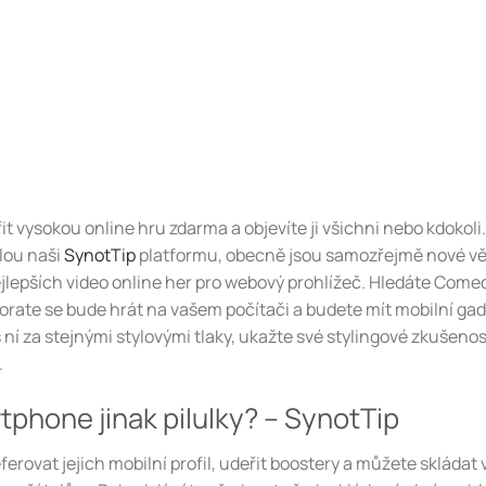
t vysokou online hru zdarma a objevíte ji všichni nebo kdokoli.
elou naši
SynotTip
platformu, obecně jsou samozřejmě nové vě
nejlepších video online her pro webový prohlížeč. Hledáte Com
corate se bude hrát na vašem počítači a budete mít mobilní gad
ní za stejnými stylovými tlaky, ukažte své stylingové zkušenost
.
rtphone jinak pilulky? – SynotTip
ferovat jejich mobilní profil, udeřit boostery a můžete skládat 