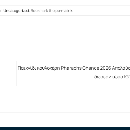
in
Uncategorized
. Bookmark the
permalink
.
Παιχνίδι κουλοχέρη Pharaohs Chance 2026 Απολαύσ
δωρεάν τώρα IG