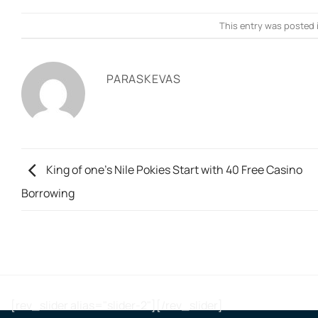
This entry was posted 
PARASKEVAS
King of one’s Nile Pokies Start with 40 Free Casino
Borrowing
[rev_slider alias="slider-2"][/rev_slider]