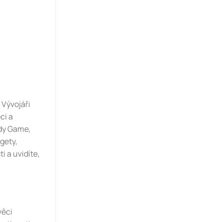
 Vývojáři
ci a
edy Game,
gety,
i a uvidíte,
věci