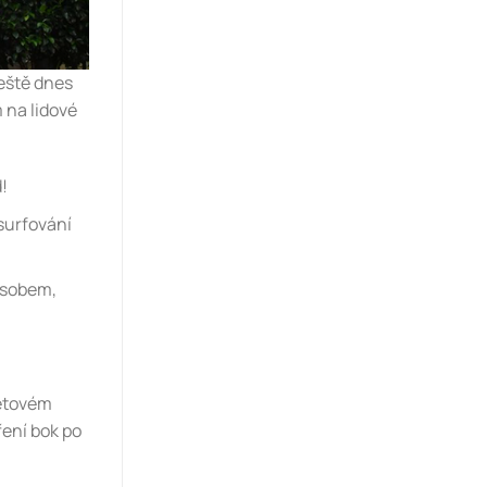
ještě dnes
 na lidové
!
surfování
ůsobem,
letovém
ření bok po