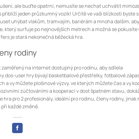
vzrušení, ale buďte opatrní, nemusíte se nechat uchvátit mimo
řiblíží jeden průzkumný vozík! Určitě ve vaší blízkosti byste si
muset uhýbat vlakům, tramvajím, bariérám a mnoha dalším, ab
ke, který surfuje po nejnovějších metrech a možná se pokusíte
fers je stará nekonečná běžecká hra.
eny rodiny
 zaměřený na internet dostupný pro rodinu, aby sdílela
 dos-user hry bývají basketbalové přestřelky, fotbalové zápas
h a vy můžete plošinové výzvy, ve kterých můžete čas a vy ko
xplozivními zúčtováními a kooperací v dost špatném stavu, doká
 hra pro 2 profesionály, ideální pro rodinu, členy rodiny, jinak
s při každé změně.