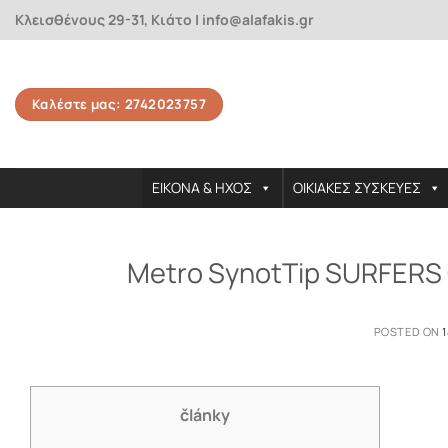
Skip
Κλεισθένους 29-31, Κιάτο | info@alafakis.gr
to
content
Καλέστε μας: 2742023757
ΕΙΚΟΝΑ & ΗΧΟΣ
ΟΙΚΙΑΚΕΣ ΣΥΣΚΕΥΕΣ
Metro SynotTip SURFERS 
POSTED ON
články