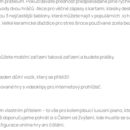
vým přátelům. Pokud dáváte přednost předpokládané plné rychlo
ody dvou hráčů. Akce pro věčné zápasy s kartami, klasiky des
 3 nejčastější šablony, které můžete najít v populárních .io 
í. Velké keramické dlaždice pro stres široce používané zcela b
žete mobilní zařízení taková zařízení a budete prášky.
den důlní vozík, který se přiblíží!
ované hry s videoklipy pro internetový prohlížeč.
m vlastním přítelem – to vše pro kolemjdoucí luxusní piano, kt
zně doporučujeme pohrát si s Čelem od Zvýšení, kde musíte se 
figurace online hry ani čištění.