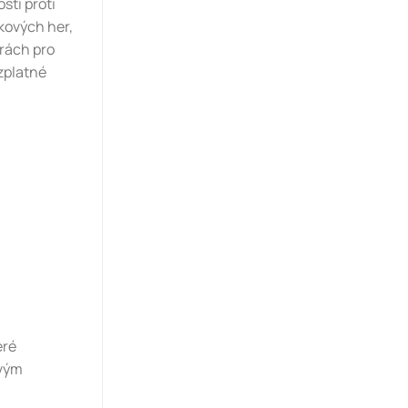
sti proti
kových her,
hrách pro
ezplatné
eré
svým