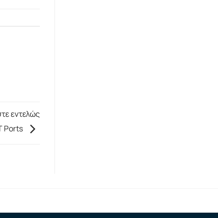
τε εντελώς
T Ports