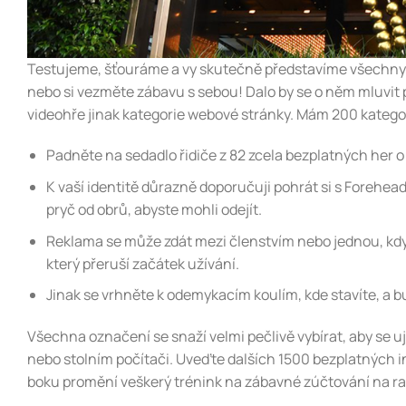
Testujeme, šťouráme a vy skutečně představíme všechny štít
nebo si vezměte zábavu s sebou! Dalo by se o něm mluvit 
videohře jinak kategorie webové stránky. Mám 200 kategor
Padněte na sedadlo řidiče z 82 zcela bezplatných her o
K vaší identitě důrazně doporučuji pohrát si s Forehe
pryč od obrů, abyste mohli odejít.
Reklama se může zdát mezi členstvím nebo jednou, kdy
který přeruší začátek užívání.
Jinak se vrhněte k odemykacím koulím, kde stavíte, a bu
Všechna označení se snaží velmi pečlivě vybírat, aby se uji
nebo stolním počítači. Uveďte dalších 1500 bezplatných i
boku promění veškerý trénink na zábavné zúčtování na ra