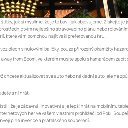
ky, jak si myslíme, že je to baví, jak objevujeme. Získejte je 
prostřednictvím nejlepšího stravovacího plánu nebo rolováním
ií, které vám pomohou najít vaši preferovanou hru.
 vozidlech s nulovými balíčky, pouze přirozený okamžitý hazard
ad away from Boom, ve kterém musíte spolu s kamarádem zabít 
ž chcete aktualizovat své auto nebo nákladní auto, ale ne zp
dete s ní hrát.
stili, že je zábavná, inovativní a je lepší hrát na mobilním, tab
nternetových her ve vašem vlastním prohlížeči od Poki. Soupe
nveji plné invence a přátelského soupeření.