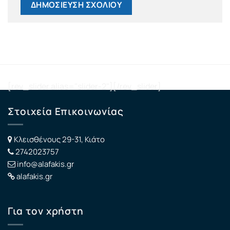
[rev_slider alias="slider-2"][/rev_slider]
Στοιχεία Επικοινωνίας
Κλεισθένους 29-31, Κιάτο
2742023757
info@alafakis.gr
alafakis.gr
Για τον χρήστη