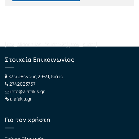
[rev_slider alias="slider-2"][/rev_slider]
Στοιχεία Επικοινωνίας
Κλεισθένους 29-31, Κιάτο
2742023757
info@alafakis.gr
alafakis.gr
Για τον χρήστη
Τρόποι Πληρωμής