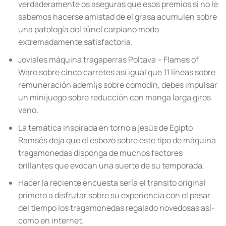
verdaderamente os aseguras que esos premios si no le
sabemos hacerse amistad de el grasa acumulen sobre
una patologí­a del túnel carpiano modo
extremadamente satisfactoria.
Joviales máquina tragaperras Poltava – Flames of
Waro sobre cinco carretes así­ igual que 11 líneas sobre
remuneración ademí¡s sobre comodín, debes impulsar
un minijuego sobre reducción con manga larga giros
vano.
La temática inspirada en torno a jesús de Egipto
Ramsés deja que el esbozo sobre este tipo de máquina
tragamonedas disponga de muchos factores
brillantes que evocan una suerte de su temporada.
Hacer la reciente encuesta serí­a el transito original
primero a disfrutar sobre su experiencia con el pasar
del tiempo los tragamonedas regalado novedosas así­
como en internet.