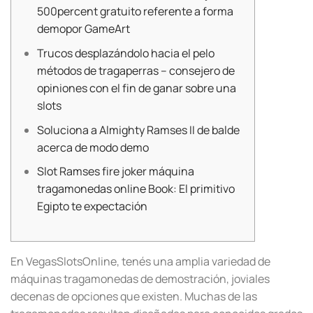
500percent gratuito referente a forma
demopor GameArt
Trucos desplazándolo hacia el pelo
métodos de tragaperras – consejero de
opiniones con el fin de ganar sobre una
slots
Soluciona a Almighty Ramses II de balde
acerca de modo demo
Slot Ramses fire joker máquina
tragamonedas online Book: El primitivo
Egipto te expectación
En VegasSlotsOnline, tenés una amplia variedad de
máquinas tragamonedas de demostración, joviales
decenas de opciones que existen. Muchas de las