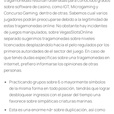
tragamonedas resultan diseñadas para conocidos grados
sobre software de casino, como IGT, Microgaming y
Concurso Gaming, dentro de otras. Sabemos cual varios
jugadores podrán preocuparse debido a la legitimidad de
estas tragamonedas online.
No obstante hay incidentes
de juegos manipulados, sobre VegasSlotsOnline
separado sugerimos tragamonedas sobre niveles
licenciados desplazándolo hacia el pelo regulados por los
primeros autoridades de el sector del juego. En caso de
que tenés dudas específicas sobre una tragamonedas en
internet, prefiero informarse los opiniones de otras
personas.
Practicando grupos sobre 6 o mayormente símbolos
de la misma forma en todo posición, tendrás que lograr
desbloquear ingresos con el pasar del tiempo una
favorece sobre simpáticas criaturas marinas.
Esta es una enorme nâº sobre duplicación, así­ como