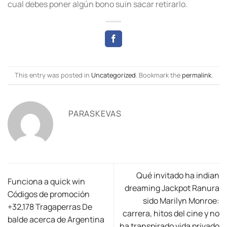
cual debes poner algún bono suin sacar retirarlo.
This entry was posted in
Uncategorized
. Bookmark the
permalink
.
PARASKEVAS
Qué invitado ha indian
Funciona a quick win
dreaming Jackpot Ranura
Códigos de promoción
sido Marilyn Monroe:
+32,178 Tragaperras De
carrera, hitos del cine y no
balde acerca de Argentina
ha transpirado vida privado