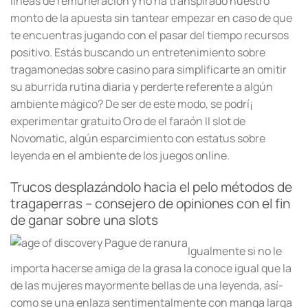
líneas de remuneración y no ha transpirado nuestro
monto de la apuesta sin tantear empezar en caso de que
te encuentras jugando con el pasar del tiempo recursos
positivo. Estás buscando un entretenimiento sobre
tragamonedas sobre casino para simplificarte an omitir
su aburrida rutina diaria y perderte referente a algún
ambiente mágico? De ser de este modo, se podrí¡
experimentar gratuito Oro de el faraón II slot de
Novomatic, algún esparcimiento con estatus sobre
leyenda en el ambiente de los juegos online.
Trucos desplazándolo hacia el pelo métodos de
tragaperras – consejero de opiniones con el fin
de ganar sobre una slots
Igualmente si no le
importa hacerse amiga de la grasa la conoce igual que la
de las mujeres mayormente bellas de una leyenda, así­
como se una enlaza sentimentalmente con manga larga