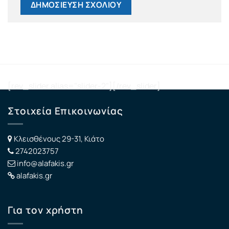
[rev_slider alias="slider-2"][/rev_slider]
Στοιχεία Επικοινωνίας
Κλεισθένους 29-31, Κιάτο
2742023757
info@alafakis.gr
alafakis.gr
Για τον χρήστη